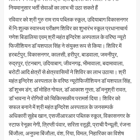
नियमानुसार भर्ती सेवाओं का लाभ भी उठा सकते हैं
रविवार को श्री गुरु राम राय पब्लिक स्कूल, उदियाबाग विकासनगर
में निःशुल्क स्वास्थ्य परीक्षण शिविर का शुभारंभ स्कूल प्रधानाचार्य
गणेश बिडालिया एवम् श्री महंत इन्दिरेश अस्पताल के वरिष्ठ न्यूरो
फिजीशियन डाॅ यशपाल सिंह ने संयुक्त रूप से किया। शिविर में
हरबर्टपुर, विकासनगर, कालसी, हरीपुर, बाडवाला, जमनीपुर,
रुद्रपुर, एंटनबाग, उदियाबाग, जीवनगढ़, भीमावाला, बदामावाला,
बरोटी आदि क्षेत्रों से क्षेत्रवासियों ने शिविर का लाभ उठाया। श्री
महंत इन्दिरेश अस्पताल के वरिष्ठ न्यूरोफिजीशियन डाॅ यशपाल सिंह,
डाॅ शुभम डंग, डाॅ मोहित गोयल, डाॅ आकाश गुप्ता, डाॅ मनुश्री रावत,
डाॅ भावना ने रोगियों को चिकित्सकीय परामर्श दिया। शिविर को
सफल बनाने में श्री महंत इन्दिरेश अस्पताल के जनसम्पर्क
अधिकारी सुहेब खान, एसजीआरआर पब्लिक स्कूल, विकासनगर के
स्टाफ रेनूका नेगी, त्रिप्ती पंवार, सरिता रतूड़ी, प्राची पैन्यूली, रंजना
बिंजौला, अनुपमा बिंजौला, वंश, रिया, विमल, निहारिका का विशेष