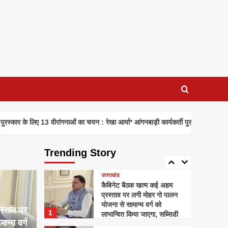
होंगी*
अपराध
शिक्षिका सृष्टि कंडारी आत्महत्या
मामले में पुलिस ने पति और ननद
को किया गिरफ्तार
3
उत्तराखंड
*नंदा की चौकी में 12 घंटे में लौटी
रफ्तार, आवाजाही हुई शुरू
4
उत्तराखंड
3 वीरांगनाओं का चयन : रेखा आर्या* आंगनबाड़ी कार्यकर्ती पुरस्कार के लिए 35 कार्यकर्तियां भी 
एमडीडीए का अवैध निर्माणों पर
बड़ा एक्शन* *हरिद्वार बाईपास और
डोईवाला में 03 व्यावसायिक
Trending Story
5
निर्माण सील, अभियान रहेगा जारी*
उत्तराखंड
कैबिनेट बैठक खत्म कई अहम
प्रस्ताव पर लगी मोहर गो पालन
योजना से सामान्य वर्ग को
स्ताव पर
1
लाभान्वित किया जाएगा, सब्सिडी
न्य वर्ग
दी जाएगी, गाय और भैंस भी खरीद