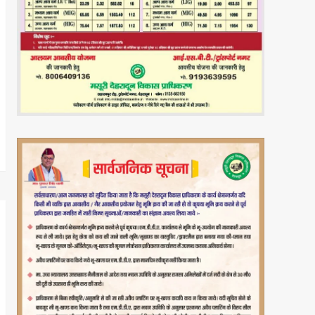
एमडीडीए का अवैध निर्माणों पर
बड़ा एक्शन* *हरिद्वार बाईपास और
डोईवाला में 03 व्यावसायिक
5
निर्माण सील, अभियान रहेगा जारी*