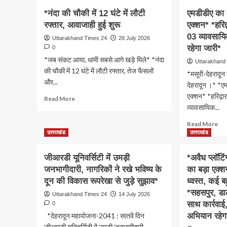
रौते
कैबिनेट
*नंदा की चौकी में 12 घंटे में लौटी
एमडीडीए का अ
पुरस
बैठक
रफ्तार, आवाजाही हुई शुरू
एक्शन* *हरिद
के
खत्म
लिए
कई
03 व्यावसाय
Uttarakhand Times 24
28 July 2026
13
अहम
रहेगा जारी*
0
वीरा
प्रस्ताव
*जब संकट आया, धामी सबसे आगे खड़े मिले* *नंदा
Uttarakhand
का
पर
की चौकी में 12 घंटे में लौटी रफ्तार, तेज फैसलों
चय
*मसूरी-देहरादू
लगी
और...
:
मोहर
देहरादून ।* *एम
रेखा
गो
एक्शन* *हरिद्वा
Read
Read More
आर्य
पालन
more
व्यावसायिक...
आंग
योजना
about
कार्
से
Re
Read More
*नंदा
पुरस
सामान्य
mo
उत्तराखंड
उत्तराखंड
की
के
वर्ग
ab
चौकी
लिए
को
एमड
में
जीआरडी यूनिवर्सिटी में उमड़ी
*अवैध प्लॉट
35
लाभान्वित
का
12
जनभागीदारी, नागरिकों ने रखे भविष्य के
का बड़ा एक्श
कार्य
किया
अवै
घंटे
भी
दून की विकास रूपरेखा से जुड़े सुझाव*
जाएगा,
ध्वस्त, कई ब
निर्म
में
सम्म
सब्सिडी
पर
*सहसपुर, डा
लौटी
Uttarakhand Times 24
14 July 2026
होंग
दी
बड़ा
रफ्तार,
साथ कार्रवाई
0
जाएगी,
एक्
आवाजाही
*देहरादून महायोजना-2041 : सातवें दिन
अभियान रहेग
गाय
*हरिद
हुई
जीआरडी यूनिवर्सिटी में उमड़ी जनभागीदारी,