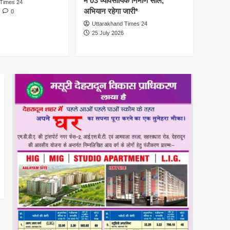
में 03 व्यावसायिक निर्माण सील,
 Times 24
कैबिनेट बैठक खत्म कई अहम
अभियान रहेगा जारी*
0
प्रस्ताव पर लगी मोहर गो पालन
Uttarakhand Times 24
योजना से सामान्य वर्ग को
25 July 2026
1
लाभान्वित किया जाएगा, सब्सिडी
दी जाएगी, गाय और भैंस भी खरीद
उत्तराखंड
सकेंगे
तीलू रौतेली पुरस्कार के लिए 13
वीरांगनाओं का चयन : रेखा आर्या*
आंगनबाड़ी कार्यकर्ती पुरस्कार के
2
लिए 35 कार्यकर्तियां भी सम्मानित
होंगी*
अपराध
शिक्षिका सृष्टि कंडारी आत्महत्या
मामले में पुलिस ने पति और ननद
को किया गिरफ्तार
3
उत्तराखंड
*नंदा की चौकी में 12 घंटे में लौटी
रफ्तार, आवाजाही हुई शुरू
4
उत्तराखंड