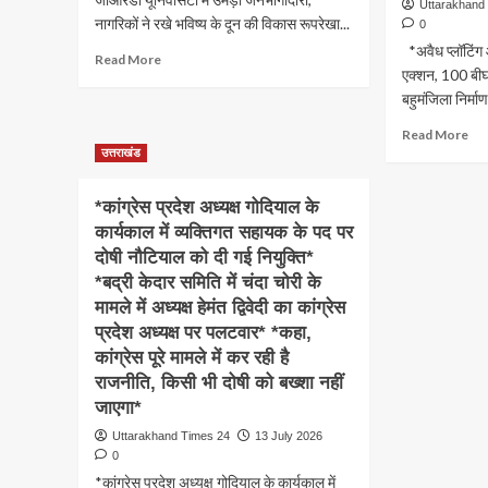
और
बाई
Uttarakhand
शुरू
नागरिकों ने रखे भविष्य के दून की विकास रूपरेखा...
भैंस
और
0
भी
डोई
*अवैध प्लॉटिंग
Read
Read More
खरीद
में
एक्शन, 100 बीघा
more
सकेंगे
03
about
बहुमंजिला निर्म
व्य
जीआरडी
निर्
Re
Read More
यूनिवर्सिटी
सील
mo
उत्तराखंड
में
अभि
ab
उमड़ी
रहेग
*अव
जनभागीदारी,
*कांग्रेस प्रदेश अध्यक्ष गोदियाल के
जार
प्लॉ
नागरिकों
कार्यकाल में व्यक्तिगत सहायक के पद पर
और
ने
दोषी नौटियाल को दी गई नियुक्ति*
निर्म
रखे
पर
*बद्री केदार समिति में चंदा चोरी के
भविष्य
MD
के
मामले में अध्यक्ष हेमंत द्विवेदी का कांग्रेस
का
दून
प्रदेश अध्यक्ष पर पलटवार* *कहा,
बड़ा
की
कांग्रेस पूरे मामले में कर रही है
एक्
विकास
10
राजनीति, किसी भी दोषी को बख्शा नहीं
रूपरेखा
बीघ
जाएगा*
से
अवै
जुड़े
Uttarakhand Times 24
13 July 2026
प्लॉ
सुझाव*
0
ध्वस
*कांग्रेस प्रदेश अध्यक्ष गोदियाल के कार्यकाल में
कई