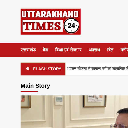
Skip
to
content
उत्तराखंड
देश
शिक्षा एवं रोजगार
अपराध
खेल
मनो
अहम प्रस्ताव पर लगी मोहर गो पालन योजना से सामान्य वर्ग को लाभान्वित किया जाएगा, सब्सि
FLASH STORY
Main Story