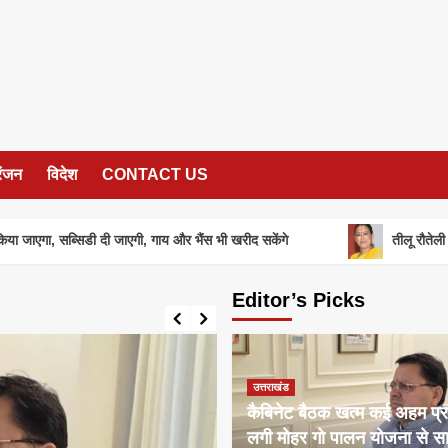
रंजन
विदेश
CONTACT US
डी दी जाएगी, गाय और भैंस भी खरीद सकेंगे
तीलू रौतेली पुरस्कार के लिए 1
Editor’s Picks
उत्तराखंड
कैबिनेट बैठक खत्म कई अहम प्र
लगी मोहर गो पालन योजना से सामा