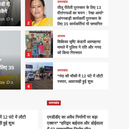
उत्तराखंड
सकेंगे
िडी दी
तीलू रौतेली पुरस्कार के लिए 13
ेंगे
वीरांगनाओं का चयन : रेखा आर्या*
आंगनबाड़ी कार्यकर्ती पुरस्कार के
026
0
2
लिए 35 कार्यकर्तियां भी सम्मानित
होंगी*
्कार के लिए 13 वीरांगनाओं का
अपराध
शिक्षिका सृष्टि कंडारी आत्महत्या
 आंगनबाड़ी कार्यकर्ती
मामले में पुलिस ने पति और ननद
अपराध
को किया गिरफ्तार
3
5 कार्यकर्तियां भी सम्मानित
शिक्षि
*
े लिए 35
पुलिस
उत्तराखंड
*नंदा की चौकी में 12 घंटे में लौटी
रफ्तार, आवाजाही हुई शुरू
6
026
0
0
Uttarakhan
4
उत्तराखंड
एमडीडीए का अवैध निर्माणों पर
उत्तराखंड
बड़ा एक्शन* *हरिद्वार बाईपास और
डोईवाला में 03 व्यावसायिक
ं 12 घंटे में लौटी
एमडीडीए का अवैध निर्माणों पर बड़ा
5
निर्माण सील, अभियान रहेगा जारी*
ी हुई शुरू
एक्शन* *हरिद्वार बाईपास और डोईवाला
उत्तराखंड