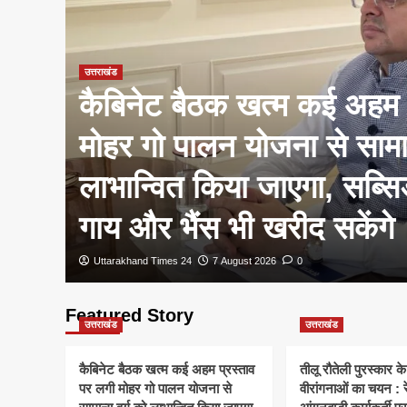
उत्तराखंड
कैबिनेट बैठक खत्म कई अहम 
*
मोहर गो पालन योजना से सामान
लाभान्वित किया जाएगा, सब्सि
ारी*
गाय और भैंस भी खरीद सकेंगे
Uttarakhand Times 24
7 August 2026
0
Featured Story
उत्तराखंड
उत्तराखंड
कैबिनेट बैठक खत्म कई अहम प्रस्ताव
तीलू रौतेली पुरस्कार 
पर लगी मोहर गो पालन योजना से
वीरांगनाओं का चयन : र