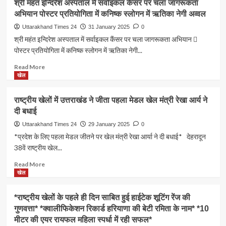
श्री महंत इन्दिरेश अस्पताल में सर्वाइकल कैंसर पर चला जागरूकता
शुभारंभ*
आर्या*
एवम्
अभियान पोस्टर प्रतियोगिता में कनिष्क स्लोगन में ऋतिका नेगी अव्वल
*5
*खिलाड़ियों
लतिका
दिन
नें
राॅय
Uttarakhand Times 24
31 January 2025
0
चलेगी
कहा
फाउंडेशन
श्री महंत इन्दिरेश अस्पताल में सर्वाइकल कैंसर पर चला जागरूकता अभियान 
प्रतियोगिता,
थैंक
के
पोस्टर प्रतियोगिता में कनिष्क स्लोगन में ऋतिका नेगी...
उत्तराखंड
यू
बीच
प्रबल
मंत्री
एमओयू
Read
Read More
दावेदार*
जी*
more
खेल
about
श्री
राष्ट्रीय खेलों में उत्तराखंड ने जीता पहला मेडल खेल मंत्री रेखा आर्य ने
महंत
दी बधाई
इन्दिरेश
अस्पताल
Uttarakhand Times 24
29 January 2025
0
में
*प्रदेश के लिए पहला मेडल जीतने पर खेल मंत्री रेखा आर्या ने दी बधाई* देहरादून
सर्वाइकल
38वें राष्ट्रीय खेल...
कैंसर
पर
Read
Read More
चला
more
खेल
जागरूकता
about
अभियान
राष्ट्रीय
*राष्ट्रीय खेलों के पहले ही दिन साबित हुई हाईटेक शूटिंग रेंज की
पोस्टर
खेलों
गुणवत्ता* *क्वालीफिकेशन रिकार्ड हरियाणा की बेटी रमिता के नाम* *10
प्रतियोगिता
में
में
मीटर की एयर रायफल महिला स्पर्धा में रही सफल*
उत्तराखंड