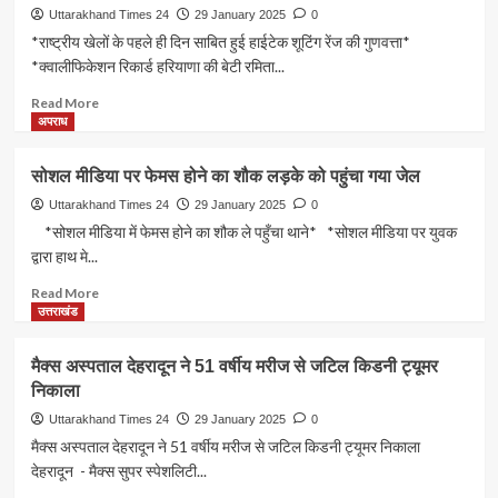
कनिष्क
ने
Uttarakhand Times 24
29 January 2025
0
स्लोगन
जीता
*राष्ट्रीय खेलों के पहले ही दिन साबित हुई हाईटेक शूटिंग रेंज की गुणवत्ता*
में
पहला
*क्वालीफिकेशन रिकार्ड हरियाणा की बेटी रमिता...
ऋतिका
मेडल
नेगी
खेल
Read
Read More
अव्वल
मंत्री
more
अपराध
रेखा
about
आर्य
*राष्ट्रीय
सोशल मीडिया पर फेमस होने का शौक लड़के को पहुंचा गया जेल
ने
खेलों
दी
के
Uttarakhand Times 24
29 January 2025
0
बधाई
पहले
*सोशल मीडिया में फेमस होने का शौक ले पहुँचा थाने* *सोशल मीडिया पर युवक
ही
द्वारा हाथ मे...
दिन
साबित
Read
Read More
हुई
more
उत्तराखंड
हाईटेक
about
शूटिंग
सोशल
मैक्स अस्पताल देहरादून ने 51 वर्षीय मरीज से जटिल किडनी ट्यूमर
रेंज
मीडिया
निकाला
की
पर
गुणवत्ता*
फेमस
Uttarakhand Times 24
29 January 2025
0
*क्वालीफिकेशन
होने
मैक्स अस्पताल देहरादून ने 51 वर्षीय मरीज से जटिल किडनी ट्यूमर निकाला
रिकार्ड
का
देहरादून - मैक्स सुपर स्पेशलिटी...
हरियाणा
शौक