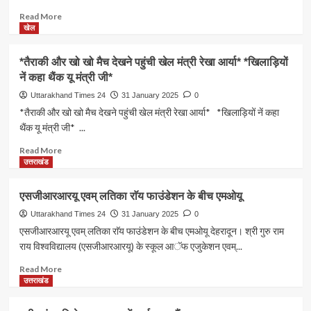
Read
Read More
more
खेल
about
देश
*तैराकी और खो खो मैच देखने पहुंची खेल मंत्री रेखा आर्या* *खिलाड़ियों
भर
नें कहा थैंक यू मंत्री जी*
के
खिलाड़ी
Uttarakhand Times 24
31 January 2025
0
देखें
*तैराकी और खो खो मैच देखने पहुंची खेल मंत्री रेखा आर्या* *खिलाड़ियों नें कहा
अल्मोड़ा
थैंक यू मंत्री जी* ...
की
संस्कृति
Read
Read More
:
more
उत्तराखंड
रेखा
about
आर्या*
*तैराकी
एसजीआरआरयू एवम् लतिका राॅय फाउंडेशन के बीच एमओयू
*खेल
और
मंत्री
खो
Uttarakhand Times 24
31 January 2025
0
ने
खो
एसजीआरआरयू एवम् लतिका राॅय फाउंडेशन के बीच एमओयू देहरादून। श्री गुरु राम
अल्मोड़ा
मैच
राय विश्वविद्यालय (एसजीआरआरयू) के स्कूल आॅफ एजुकेशन एवम्...
में
देखने
किया
पहुंची
Read
Read More
योगासन
खेल
more
उत्तराखंड
प्रतियोगिता
मंत्री
about
का
रेखा
एसजीआरआरयू