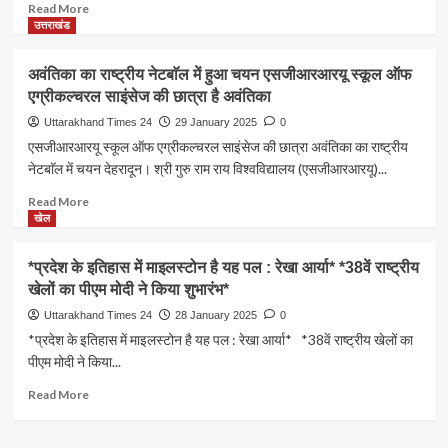
की
लड़के
Read
Read More
बेटी
को
more
उत्तराखंड
रमिता
पहुंचा
about
के
गया
मैक्स
अवंतिका का राष्ट्रीय नेटबाॅल में हुआ चयन एसजीआरआरयू स्कूल ऑफ
नाम*
जेल
अस्पताल
एग्रीकल्चरल साइंसेज की छात्रा है अवंतिका
*10
देहरादून
मीटर
ने
Uttarakhand Times 24
29 January 2025
0
की
51
एसजीआरआरयू स्कूल ऑफ एग्रीकल्चरल साइंसेज की छात्रा अवंतिका का राष्ट्रीय
एयर
वर्षीय
नेटबाॅल में चयन देहरादून। श्री गुरु राम राय विश्वविद्यालय (एसजीआरआरयू)...
रायफल
मरीज
महिला
से
Read
Read More
स्पर्धा
जटिल
more
खेल
में
किडनी
about
रही
ट्यूमर
अवंतिका
*प्रदेश के इतिहास में माइलस्टोन है यह पल : रेखा आर्या* *38वें राष्ट्रीय
सफल*
निकाला
का
खेलों का पीएम मोदी ने किया शुभारंभ*
राष्ट्रीय
नेटबाॅल
Uttarakhand Times 24
28 January 2025
0
में
*प्रदेश के इतिहास में माइलस्टोन है यह पल : रेखा आर्या* *38वें राष्ट्रीय खेलों का
हुआ
पीएम मोदी ने किया...
चयन
एसजीआरआरयू
Read
Read More
स्कूल
more
ऑफ
about
एग्रीकल्चरल