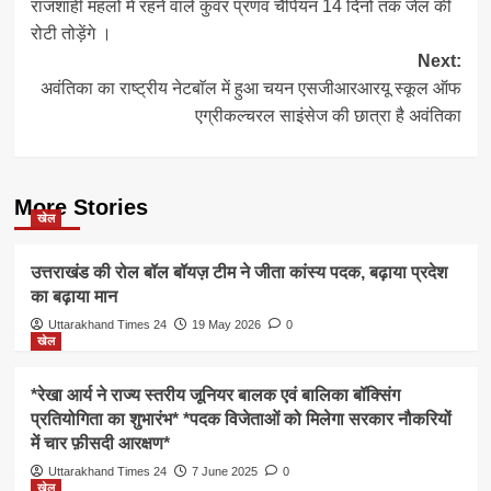
राजशाही महलों में रहने वाले कुंवर प्रणव चैंपियन 14 दिनों तक जेल की
navigation
रोटी तोड़ेंगे ।
Next:
अवंतिका का राष्ट्रीय नेटबाॅल में हुआ चयन एसजीआरआरयू स्कूल ऑफ
एग्रीकल्चरल साइंसेज की छात्रा है अवंतिका
More Stories
खेल
उत्तराखंड की रोल बॉल बॉयज़ टीम ने जीता कांस्य पदक, बढ़ाया प्रदेश
का बढ़ाया मान
Uttarakhand Times 24
19 May 2026
0
खेल
*रेखा आर्य ने राज्य स्तरीय जूनियर बालक एवं बालिका बॉक्सिंग
प्रतियोगिता का शुभारंभ* *पदक विजेताओं को मिलेगा सरकार नौकरियों
में चार फ़ीसदी आरक्षण*
Uttarakhand Times 24
7 June 2025
0
खेल