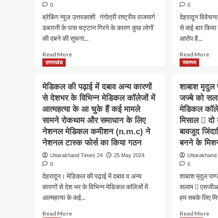
0
0
ब्रेकिंग न्यूज़ उत्तरकाशी गंगोत्री राष्ट्रीय राजमार्ग
देहरादून विवेचना 
डबरानी के पास चट्टान गिरने के कारण कुछ लोगों
से कई बार किया द
की दबने की सूचना...
आरोप है...
Read
Re
Read More
Read More
more
mo
उत्तराखंड
स्वास्थ्य
about
ab
गंगोत्री
देहर
मेडिकल की पढ़ाई में दबाव अन्य कारणों
शाबाश मृदुल 
राष्ट्रीय
के
से देशभर के विभिन्न मेडिकल कॉलेजों में
जज्बे को स
राजमार्ग
चौक
आत्महत्या के आ चुके हैं कई मामले
डबरानी
मेडिकल काॅल
प्रभ
के
ने
सामने रोकथाम और समाधान के लिए
मिसाल  दो ब
पास
पिस
नेशनल मेडिकल कमीशन (n.m.c) ने
बावजूद जिंदा
चट्टान
दिख
नेशनल टास्क फोर्स का किया गठन
बनने के मिशन
गिरने
किय
के
पीड़
Uttarakhand Times 24
25 May 2024
Uttarakhand
कारण
के
0
0
कुछ
सा
देहरादून। मेडिकल की पढ़ाई में दबाव व अन्य
शाबाश मृदुल पाण
लोगों
कई
कारणों से देश भर के विभिन्न मेडिकल काॅलेजों में
सलाम  एसजीआर
की
बार
आत्महत्या के कई...
हम सबके लिए मि
दबने
दुष्कर
की
…….
Read
Re
Read More
Read More