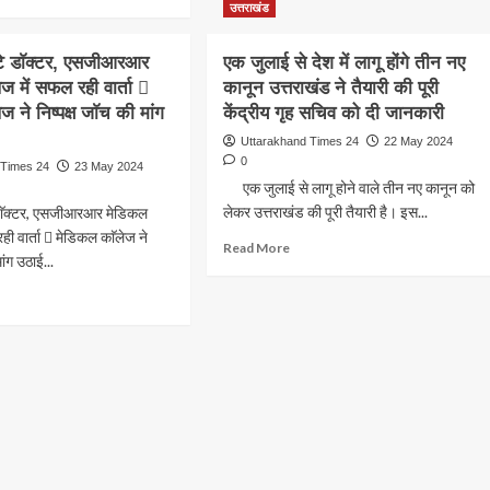
ारी
ने
re
उत्तराखंड
है
किया
out
आपके
ंबित
प्रतिभाग
ाश
स्वास्थ्य
ौटे डाॅक्टर, एसजीआरआर
एक जुलाई से देश में लागू होंगे तीन नए
ल
का
ज में सफल रही वार्ता 
कानून उत्तराखंड ने तैयारी की पूरी
डेय,
राज़*
 ने निष्पक्ष जाॅच की मांग
केंद्रीय गृह सचिव को दी जानकारी
ेश
ादिली
Uttarakhand Times 24
22 May 2024
0
 Times 24
23 May 2024
े
एक जुलाई से लागू होने वाले तीन नए कानून को
लेकर उत्तराखंड की पूरी तैयारी है। इस...
 डाॅक्टर, एसजीआरआर मेडिकल
ाम
ही वार्ता  मेडिकल काॅलेज ने
Read
Read More
जीआरआर
मांग उठाई...
more
िकल
about
ad
लेज
एक
re
जुलाई
out
ल
से
टी
देश
े
में
लागू
्टर,
ाल
होंगे
जीआरआर
तीन
िकल
नए
लेज