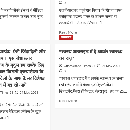
0
के बहाने चौकी इंचार्ज ने पीड़िता
एसजीआरआर एजुकेशन मिशन की शिक्षक चयन
ुष्कर्म, निलंबन के बाद जांच शुरू
प्रक्रिया में उत्तर भारत के विभिन्न राज्यों से
अभ्यर्थियों ने किया प्रतिभाग ...
ad
Read
Read More
re
more
उत्तराखंड
out
about
ादून
एसजीआरआर
पाण्डेय, ऐसी जिंदादिली और
*स्वस्थ थायराइड में है आपके स्वास्थ्य
एजुकेशन
लाम  एसजीआरआर
का राज़*
ी
मिशन
ेज के मृदुल हम सबके लिए
ारी
की
Uttarakhand Times 24
24 May 2024
शिक्षक
ार किडनी प्रत्यारोपण के
0
्टल
चयन
दिली के साथ कैंसर विशेषज्ञ
*स्वस्थ थायराइड में है आपके स्वास्थ्य का राज़*
ाकर
प्रक्रिया
(डॉ श्रेया शर्मा,विशेषज्ञ, एंडोक्रिनोलोजी
 में बढ़ रहे आगे
ा
में
डिपार्टमेंट,मैक्स हॉस्पिटल, देहरादून) हर वर्ष 25...
िता
उत्तर
 Times 24
24 May 2024
भारत
Read
Read More
थ
के
्डेय, ऐसी जिंदादिली और जज्बे को
more
विभिन्न
about
आर मेडिकल काॅलेज के मृदुल
राज्यों
*स्वस्थ
साल ...
्म
से
थायराइड
.चौकी
अभ्यर्थियों
ad
में