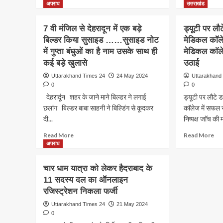
सूचना
प्रभ
more
mo
अपराध
उत्तराखंड
घायलों
हुआ
about
ab
को
निल
मेडिकल
शाब
7 वी मंजिल से देहरादून में एक बड़े
ड्यूटी पर ल
पहुंचाया
जांच
की
मृदु
बिल्डर किया सुसाइड ……सुसाइड नोट
जा
मेडिकल काॅले
के
पढ़ाई
पाण्
रहा
हुए
में गुप्ता बंधुओं का है नाम उसके साथ ही
में
मेडिकल काॅलेज
ऐसी
है
आद
दबाव
जिंद
कई बड़े खुलासे
उठाई
अस्पताल।
अन्य
और
Uttarakhand Times 24
24 May 2024
Uttarakhand
कारणों
जज्ब
0
0
से
को
देहरादूंन शहर के जाने माने बिल्डर ने लगाई
ड्यूटी पर लौटे
देशभर
सल
छलांग बिल्डर बाबा साहनी ने बिल्डिंग से कूदकर
के
काॅलेज में सफल र

विभिन्न
एस
दी...
निष्पक्ष जाॅच की 
मेडिकल
मेड
Read
Re
Read More
Read More
कॉलेजों
काॅ
more
mo
अपराध
में
के
about
ab
आत्महत्या
मृदु
7
ड्यू
के
हम
चार धाम यात्रा को लेकर हैदराबाद के
वी
पर
आ
सबक
11 सदस्य दल का ऑनलाइन
मंजिल
लौटे
चुके
लिए
रजिस्ट्रेशन निकला फर्जी
से
डाॅक
हैं
मिस
देहरादून
एस
कई

Uttarakhand Times 24
21 May 2024
में
मेड
मामले
दो
0
एक
काॅ
सामने
बार