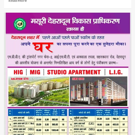
Read More
more
about
एसएसपी
दून
की
सख्ती,
शिक्षण
संस्थानों
में
गुटबाजी
करने
वाले
छात्र
होंगे
चिन्हित