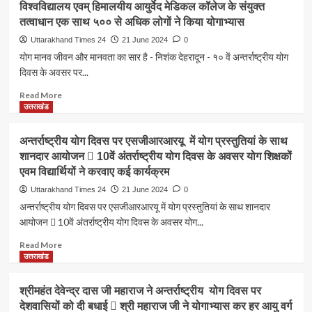
ढेर
विश्वविद्यालय एवम् हिमालयीय आयुर्वेद मेडिकल कॉलेज के संयुक्त
बुजुर्ग
खबर
मिले
महिला
तत्वाधान एक साथ ५०० से अधिक लोगों ने किया योगाभ्यास
:-
थे
के
आकाशीय
Uttarakhand Times 24
21 June 2024
0
शव
साथ
बिजली
योग मानव जीवन और मानवता का सार है - निशंक देहरादून - १० वें अन्तर्राष्ट्रीय योग
की
गिरने
दिवस के अवसर पर...
थी
से
लूट
भाई
Read
Read More
पुलिस
बहन
more
उत्तराखंड
ने
की
about
किया
हुई
१०
गिरफ्तार
अन्तर्राष्ट्रीय योग दिवस पर एसजीआरआरयू में योग प्रस्तुतियां के साथ
मौत,
वें
दोनो
शानदार आयोजन  10वें अंतर्राष्ट्रीय योग दिवस के अवसर योग शिक्षकों
अन्तर्राष्ट्रीय
भाई
एवम विद्यार्थियों ने करवाए कई कार्यक्रम
योग
बहन
दिवस
Uttarakhand Times 24
21 June 2024
0
अपने
के
अन्तर्राष्ट्रीय योग दिवस पर एसजीआरआरयू में योग प्रस्तुतियां के साथ शानदार
खेत
अवसर
आयोजन  10वें अंतर्राष्ट्रीय योग दिवस के अवसर योग...
में
पर
लगा
आज
Read
Read More
रहे
स्पर्श
more
उत्तराखंड
थे
हिमालय
about
धान
विश्वविद्यालय
अन्तर्राष्ट्रीय
की
श्रीमहंत देवेन्द्र दास जी महाराज ने अन्तर्राष्ट्रीय योग दिवस पर
एवम्
योग
रोपाई,
हिमालयीय
देशवासियों को दी बधाई  श्री महाराज जी ने योगाभ्यास कर हर आयु वर्ग
दिवस