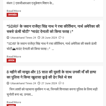
मंथन  एसजीआरआर एजुकेशन मिशन के...
Read
Read More
more
उत्तराखंड
about
स्कूलों
*SDRF के जवान राजेंद्र सिंह नाथ ने रचा कीर्तिमान, नार्थ अमेरिका की
व
सबसे ऊंची चोटी* *माउंट देनाली को किया फतह।*
बच्चों
के
Uttarakhand Times 24
28 June 2024
0
सर्वांगीण
*SDRF के जवान राजेंद्र सिंह नाथ ने रचा कीर्तिमान, नार्थ अमेरिका की सबसे ऊंची
विकास
चोटी🏔️माउंट देनाली को किया फतह।* ...
में
प्रधानाचार्यों
Read
Read More
की
more
अपराध
भूमिका
about
व
*SDRF
8 महीने की मासूम और 15 साल की युवती के साथ उनकी माँ की हत्या
उत्तरदायित्वों
के
का पुलिस ने किया खुलासा कूड़े की ढेर मिले थे शव
पर
जवान
हुआ
राजेंद्र
Uttarakhand Times 24
27 June 2024
0
मंथन
सिंह
जिन लाशों को पहचाना मुमकिन न था, जिनकी शिनाख्त करना पुलिस के लिया बड़ी

नाथ
चुनोती बना था, उनका...
एसजीआरआर
ने
एजुकेशन
रचा
Read
Read More
मिशन
कीर्तिमान,
more