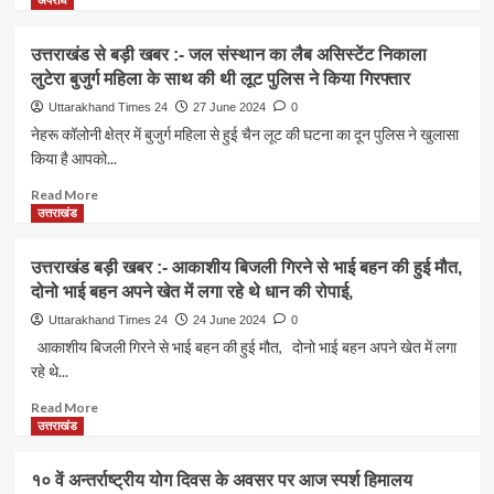
अपराध
के
नार्थ
about
वार्षिक
अमेरिका
8
उत्तराखंड से बड़ी खबर :- जल संस्थान का लैब असिस्टेंट निकाला
अधिवेशन
की
महीने
में
लुटेरा बुजुर्ग महिला के साथ की थी लूट पुलिस ने किया गिरफ्तार
सबसे
की
दिनांक
ऊंची
मासूम
Uttarakhand Times 24
27 June 2024
0
29-
चोटी*
और
नेहरू कॉलोनी क्षेत्र में बुजुर्ग महिला से हुई चैन लूट की घटना का दून पुलिस ने खुलासा
06-
*माउंट
15
किया है आपको...
2024
देनाली
साल
केा
को
की
Read
Read More
विभिन्न
किया
युवती
more
उत्तराखंड
राज्यों
फतह।
के
about
के
*
साथ
उत्तराखंड
100
उत्तराखंड बड़ी खबर :- आकाशीय बिजली गिरने से भाई बहन की हुई मौत,
उनकी
से
से
दोनो भाई बहन अपने खेत में लगा रहे थे धान की रोपाई,
माँ
बड़ी
अधिक
की
खबर
Uttarakhand Times 24
24 June 2024
0
प्रधानाचार्यों
हत्या
:-
आकाशीय बिजली गिरने से भाई बहन की हुई मौत, दोनो भाई बहन अपने खेत में लगा
ने
का
जल
रहे थे...
किया
पुलिस
संस्थान
प्रतिभाग
ने
का
Read
Read More
किया
लैब
more
उत्तराखंड
खुलासा
असिस्टेंट
about
कूड़े
निकाला
उत्तराखंड
१० वें अन्तर्राष्ट्रीय योग दिवस के अवसर पर आज स्पर्श हिमालय
की
लुटेरा
बड़ी