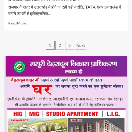
कार्यक्रम
श्री
में
रोजगार के क्षेत्र में उत्तराखंड में होने जा रही बड़ी क्रांति, TATA ग्रुप उत्तराखंड में
महाराज
देहरादून
बनाने जा रही है इलेक्ट्रॉनिक...
जी
जिला
ने
प्रशासन
Read
Read More
योगाभ्यास
‘हरित
more
कर
देहरादून
about
हर
पहल’
उत्तराखंड
आयु
Posts
की
में
1
2
3
Next
वर्ग
शुरुआत
tata
pagination
का
की
ग्रुप
किया
गई
लगा
आह्वाहन
है।
रहा
हरित
है
देहरादून
बड़ा
पहल
मैन्युफैक्चरिंग
के
यूनिट
अन्तर्गत
उद्योग
वृक्षारोपण
क्षेत्र
कार्यक्रम
में
का
हो
आज
रही
शुभारम्भ
है
किया
बड़ी