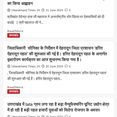
आयुर्वेद
का किया आह्वाहन
पर
मेडिकल
एसजीआरआरयू
Uttarakhand Times 24
21 June 2024
0
कॉलेज
में
श्रीमहंत देवेन्द्र दास जी महाराज ने अन्तर्राष्ट्रीय योग दिवस पर देशवासियों को दी
के
योग
बधाई  श्री महाराज जी ने...
संयुक्त
प्रस्तुतियां
तत्वाधान
के
Read
Read More
एक
साथ
more
उत्तराखंड
साथ
शानदार
about
५००
आयोजन
श्रीमहंत
से
जिलाधिकारी सोनिका के निर्देशन में देहरादून जिला प्रशासन ‘हरित

देवेन्द्र
अधिक
10वें
देहरादून पहल’ की शुरुआत की गई है। हरित देहरादून पहल के अन्तर्गत
दास
लोगों
अंतर्राष्ट्रीय
वृक्षारोपण कार्यक्रम का आज शुभारम्भ किया गया है।
जी
ने
योग
महाराज
Uttarakhand Times 24
किया
20 June 2024
0
दिवस
ने
योगाभ्यास
, जिलाधिकारी सोनिका के निर्देशन में देहरादून जिला प्रशासन ‘हरित देहरादून पहल’
के
अन्तर्राष्ट्रीय
की शुरुआत की गई है। हरित देहरादून पहल...
अवसर
योग
योग
दिवस
Read
Read More
शिक्षकों
पर
more
उत्तराखंड
एवम
देशवासियों
about
विद्यार्थियों
को
जिलाधिकारी
ने
उत्तराखंड में tata ग्रुप लगा रहा है बड़ा मैन्युफैक्चरिंग यूनिट उद्योग क्षेत्र
दी
सोनिका
करवाए
बधाई
में हो रही है बड़ी पहल हजारों युवाओं को मिलेगा रोजगार के अवसर
के
कई

निर्देशन
Uttarakhand Times 24
20 June 2024
0