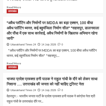
अभियान
भारी
रहेगा
बारिश
Read
Read More
जारी*
को
more
उत्तराखंड
लेकर
about
1
जीआरडी
*अवैध प्लॉटिंग और निर्माणों पर MDDA का बड़ा एक्शन, 100 बीघा
से
यूनिवर्सिटी
अवैध प्लॉटिंग ध्वस्त, कई बहुमंजिला निर्माण सील* *सहसपुर, डालनवाला
12
में
तक
और पौंधा में एक साथ कार्रवाई, अवैध निर्माणों के खिलाफ अभियान रहेगा
उमड़ी
स्कूलों
जनभागीदारी,
जारी*
में
नागरिकों
Uttarakhand Times 24
14 July 2026
0
की
ने
*अवैध प्लॉटिंग और निर्माणों पर MDDA का बड़ा एक्शन, 100 बीघा अवैध प्लॉटिंग
छुट्टी
रखे
ध्वस्त, कई बहुमंजिला निर्माण सील* *सहसपुर,...
भविष्य
के
Read
Read More
दून
more
उत्तराखंड
की
about
विकास
*अवैध
रूपरेखा
भाजपा प्रदेश प्रवक्ता हनी पाठक ने राहुल गांधी के दौरे को लेकर साधा
प्लॉटिंग
से
निशाना …. उत्तराखंड की जनता को नहीं चाहिए टूरिस्ट नेता
और
जुड़े
निर्माणों
Uttarakhand Times 24
14 July 2026
0
सुझाव*
पर
देहरादून :- भारतीय जनता पार्टी के प्रदेश प्रवक्ता हनी पाठक ने कांग्रेस नेता श्री
MDDA
राहुल गांधी के उत्तराखंड दौरे पर...
का