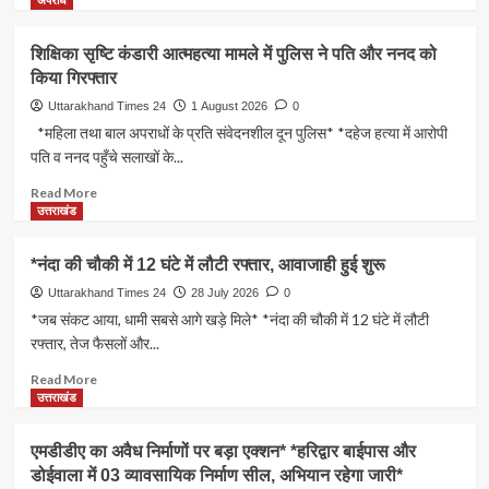
अपराध
पालन
about
योजना
तीलू
शिक्षिका सृष्टि कंडारी आत्महत्या मामले में पुलिस ने पति और ननद को
से
रौतेली
सामान्य
किया गिरफ्तार
पुरस्कार
वर्ग
के
Uttarakhand Times 24
1 August 2026
0
को
लिए
*महिला तथा बाल अपराधों के प्रति संवेदनशील दून पुलिस* *दहेज हत्या में आरोपी
लाभान्वित
13
पति व ननद पहुँचे सलाखों के...
किया
वीरांगनाओं
जाएगा,
का
Read
Read More
सब्सिडी
चयन
more
उत्तराखंड
दी
:
about
जाएगी,
रेखा
शिक्षिका
गाय
*नंदा की चौकी में 12 घंटे में लौटी रफ्तार, आवाजाही हुई शुरू
आर्या*
सृष्टि
और
आंगनबाड़ी
कंडारी
Uttarakhand Times 24
28 July 2026
0
भैंस
कार्यकर्ती
आत्महत्या
*जब संकट आया, धामी सबसे आगे खड़े मिले* *नंदा की चौकी में 12 घंटे में लौटी
भी
पुरस्कार
मामले
रफ्तार, तेज फैसलों और...
खरीद
के
में
सकेंगे
लिए
पुलिस
Read
Read More
35
ने
more
उत्तराखंड
कार्यकर्तियां
पति
about
भी
और
*नंदा
एमडीडीए का अवैध निर्माणों पर बड़ा एक्शन* *हरिद्वार बाईपास और
सम्मानित
ननद
की
डोईवाला में 03 व्यावसायिक निर्माण सील, अभियान रहेगा जारी*
होंगी*
को
चौकी