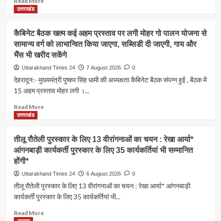
Read More
more
उत्तराखंड
about
*एमडीडीए
कैबिनेट बैठक खत्म कई अहम प्रस्ताव पर लगी मोहर गो पालन योजना से
का
सामान्य वर्ग को लाभान्वित किया जाएगा, सब्सिडी दी जाएगी, गाय और
अवैध
भैंस भी खरीद सकेंगे
प्लाटिंग
और
Uttarakhand Times 24
7 August 2026
0
निर्माण
देहरादून:- मुख्यमंत्री पुष्कर सिंह धामी की अध्यक्षता कैबिनेट बैठक संपन्न हुई , बैठक में
पर
15 अहम प्रस्ताव मोहर लगी ।...
बड़ा
एक्शन*
Read
Read More
*दो
more
उत्तराखंड
स्थानों
about
पर
कैबिनेट
तीलू रौतेली पुरस्कार के लिए 13 वीरांगनाओं का चयन : रेखा आर्या*
ध्वस्तीकरण,
बैठक
मसूरी
आंगनबाड़ी कार्यकर्ती पुरस्कार के लिए 35 कार्यकर्तियां भी सम्मानित
खत्म
मार्ग
होंगी*
कई
पर
अहम
Uttarakhand Times 24
6 August 2026
0
अवैध
प्रस्ताव
तीलू रौतेली पुरस्कार के लिए 13 वीरांगनाओं का चयन : रेखा आर्या* आंगनबाड़ी
निर्माण
पर
कार्यकर्ती पुरस्कार के लिए 35 कार्यकर्तियां भी...
सील*
लगी
मोहर
Read
Read More
गो
more