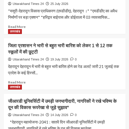
किया
में
Uttarakhand Times 24
25 July 2026
गिरफ्तार
12
*मसूरी-देहरादून विकास प्राधिकरण (एमडीडीए), देहरादून ।* *एमडीडीए का अवैध
घंटे
निर्माणों पर बड़ा एक्शन* *हरिद्वार बाईपास और डोईवाला में 03 व्यावसायिक...
में
लौटी
Read
Read More
रफ्तार,
more
उत्तराखंड
आवाजाही
about
हुई
एमडीडीए
जिला प्रशासन ने भारी से बहुत भारी बारिश को लेकर 1 से 12 तक
शुरू
का
स्कूलों में की छुट्टी
अवैध
निर्माणों
Uttarakhand Times 24
19 July 2026
0
पर
देहरादून देहरादून में भारी से बहुत भारी बारिश होने का रेड अलर्ट जारी 21 जुलाई तक
बड़ा
प्रदेश के कई हिस्सों...
एक्शन*
*हरिद्वार
Read
Read More
बाईपास
more
उत्तराखंड
और
about
डोईवाला
जिला
जीआरडी यूनिवर्सिटी में उमड़ी जनभागीदारी, नागरिकों ने रखे भविष्य के
में
प्रशासन
दून की विकास रूपरेखा से जुड़े सुझाव*
03
ने
व्यावसायिक
भारी
Uttarakhand Times 24
14 July 2026
0
निर्माण
से
*देहरादून महायोजना-2041 : सातवें दिन जीआरडी यूनिवर्सिटी में उमड़ी
सील,
बहुत
जनभागीदारी, नागरिकों ने रखे भविष्य के दून की विकास रूपरेखा...