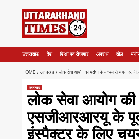
Skip
to
content
उत्तराखंड
देश
शिक्षा एवं रोजगार
अपराध
खेल
मनो
HOME
उत्तराखंड
लोेक सेवा आयोग की परीक्षा के माध्यम से चयन एसजीआरआ
उत्तराखंड
लोेक सेवा आयोग की प
एसजीआरआरयू के पूर्व
इंस्पैक्टर के लिए चयन