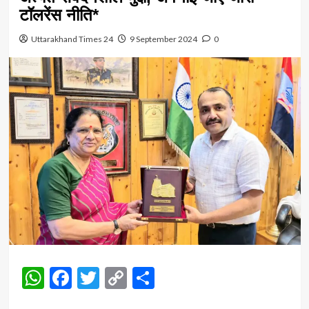
टॉलरेंस नीति*
Uttarakhand Times 24
9 September 2024
0
WhatsApp
Facebook
Twitter
Copy
Share
Link