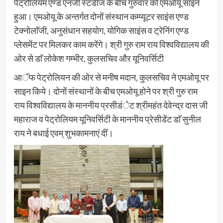
पेट्रोलियम एण्ड एनर्जी स्टडीज के बीच गुरुवार को एमओयू साइन
हुआ। एमओयू के अन्तर्गत दोनों संस्थान कम्प्यूटर साइंस एण्ड
टेक्नोलाॅजी, अनुसंधान सहयोग, योगिक साइंस व ट्रेनिंग एण्ड
प्लेसमेंट पर मिलकर काम करेंगे। श्री गुरु राम राय विश्वविद्यालय की
ओर से डाॅ लोकेश गम्भीर, कुलसचिव और यूनिवर्सिटी
आॅफ पेट्रोलियन की ओर से मनीष मदान, कुलसचिव ने एमओयू पर
साइन किये। दोनों संस्थानों के बीच एमओयू होने पर श्री गुरु राम
राय विश्वविद्यालय के माननीय प्रसीडंेट श्रीमहंत देवेन्द्र दास जी
महाराज व पेट्रोलियम यूनिवर्सिटी के माननीय प्रेसीडेंट डाॅ सुनील
राय ने बधाई एवम् शुभकामनाएं दीं।