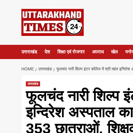
Skip
to
content
उत्तराखंड
देश
शिक्षा एवं रोजगार
अपराध
खेल
मनो
HOME
उत्तराखंड
फूलचंद नारी शिल्प इंटर कॉलेज में श्री महंत इन्दिरेश 
उत्तराखंड
फूलचंद नारी शिल्प इं
इन्दिरेश अस्पताल का 
353 छात्राओं, शिक्षक