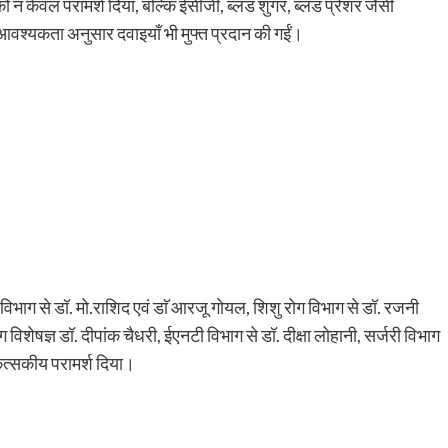
ं को न केवल परामर्श दिया, बल्कि ईसीजी, ब्लड शुगर, ब्लड प्रेशर जैसी
 आवश्यकता अनुसार दवाइयाँ भी मुफ्त प्रदान की गईं।
सिन विभाग से डॉ. मो.राशिद एवं डाॅ आरजू गोयल, शिशु रोग विभाग से डॉ. रजनी
रोग विशेषज्ञ डॉ. दीपांक चैधरी, ईएनटी विभाग से डॉ. दीक्षा लोहानी, सर्जरी विभाग
िकित्सकीय परामर्श दिया।