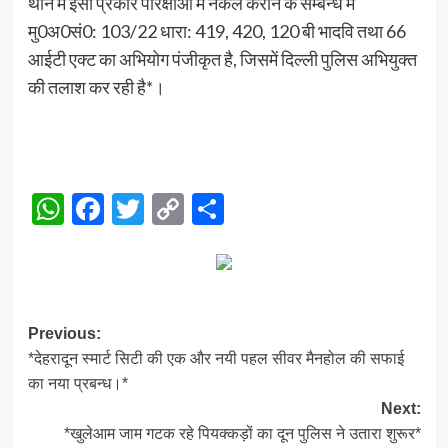
थाने में इसी प्रकार परिक्षाओं में नकल कराने के सम्बन्ध में
मु0अ0सं0: 103/22 धारा: 419, 420, 120 बी भादवि तथा 66
आईटी एक्ट का अभियोग पंजीकृत है, जिसमें दिल्ली पुलिस अभियुक्त
की तलाश कर रही है*।
WhatsApp
Facebook
Twitter
Copy
Share
Link
Post
Previous:
*देहरादून स्मार्ट सिटी की एक और नयी पहल सीवर मैनहोल की सफाई
navigation
का नया प्रबन्ध।*
Next:
*खुलेआम जाम गटक रहे पियक्कड़ों का दून पुलिस ने उतारा शुरूर*