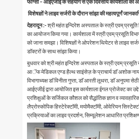
फोग्सी – आईएजीई के सहयोग से एक दिवसीय कार्यशाला का
विशेषज्ञों ने लाइव सर्जरी के दौरान सांझा की महत्वपूर्णं जानकार
देहरादून :-
श्री महंत इन्दिरेश अस्पताल के स्त्री एवम् प्रसूत
का आयोजन किया गया। कार्यशाला में स्त्री एवम् प्रसूति विभाग
को जाना समझा। विशिषज्ञों ने ओपरेशन थियेटर से लाइव सर्जरी
डाॅक्टरों के साथ सांझा किया।
बुधवार को श्री महंत इन्दिरेश अस्पताल के स्त्री एवम् प्रसूति र
आॅफ मेडिकल एण्ड हैल्थ साइंसेज़ के प्राचार्य डाॅ अशोक नायक,
विभागाध्यक्ष डाॅ विनीता गुप्ता, डाॅ आरती लूथरा, डाॅ अनुपमा स
आईएजीई द्वारा आयोजित इस कार्यशाला ईगल प्रोजेक्ट का उद्दे
प्रशिक्षुओं के सर्जिकल कौशल को सैद्धांतिक ज्ञान व व्यावहा
लैप्रोस्कोपिक हिस्टेरेक्टाॅमी, मयोमैक्टाॅमी, ओवेरियन सिस्टेक्
प्रक्रियाओं का लाइव प्रदर्शन, सिम्यूलेशन आधारित प्रशिक