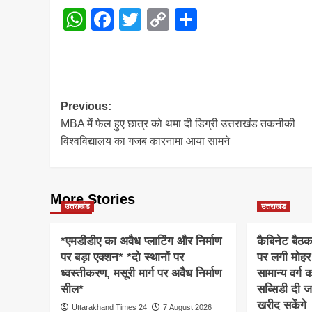
WhatsApp
Facebook
Twitter
Copy
Share
Link
Post
Previous:
MBA में फेल हुए छात्र को थमा दी डिग्री उत्तराखंड तकनीकी
navigation
विश्वविद्यालय का गजब कारनामा आया सामने
More Stories
उत्तराखंड
उत्तराखंड
*एमडीडीए का अवैध प्लाटिंग और निर्माण
कैबिनेट बैठ
पर बड़ा एक्शन* *दो स्थानों पर
पर लगी मोहर
ध्वस्तीकरण, मसूरी मार्ग पर अवैध निर्माण
सामान्य वर्ग
सील*
सब्सिडी दी ज
खरीद सकेंगे
Uttarakhand Times 24
7 August 2026