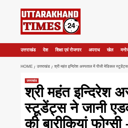
Skip
to
content
उत्तराखंड
देश
शिक्षा एवं रोजगार
अपराध
खेल
मनो
HOME
उत्तराखंड
श्री महंत इन्दिरेश अस्पताल में पीजी मेडिकल स्टूडे
उत्तराखंड
श्री महंत इन्दिरेश अ
स्टूडेंट्स ने जानी एड
की बारीकियां फोग्स