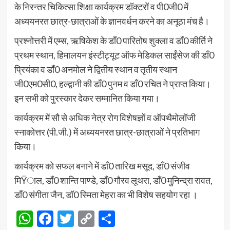
के निरन्तर चिकित्सा शिक्षा कार्यक्रम डॉक्टरों व पी0जी0 में
अध्ययनरत छात्र-छात्राओं के ज्ञानवर्धन करने का अनूठा मंच है।
प्रश्नोत्तरी में एम्स, ऋषिकेश के डॉं0 पारितोष शुक्ला व डॉं0 कीर्ति ने
प्रथम स्थान, हिमालयन इंस्टीट्यूट ऑफ मेडिकल साईंसेज की डॉं0
प्रियंका व डॉं0 अनमोल ने द्वितीय स्थान व तृतीय स्थान
जी0एम0सी0, हल्द्वानी की डॉं0 पुनम व डॉं0 रचित ने प्राप्त किया।
इन सभी को पुरस्कार देकर सम्मानित किया गया।
कार्यक्रम में सौ से अधिक नेत्र रोग विशेषज्ञों व ऑपथैमोलॉजी
स्नाकोत्तर (पी.जी.) में अध्ययनरत छात्र-छात्राओं ने प्रतिभाग
किया।
कार्यक्रम को सफल बनाने में डॉं0 तारिख मसूद, डॉं0 संजीव
मिŸाल, डॉं0 शान्ति पाण्डे, डॉं0 गौरव लूथरा, डॉं0 मुनिन्द्रा रावत,
डॉं0 संगीता जैन, डॉ0 स्मिता मेहरा का भी विशेष सहयोग रहा ।
WhatsApp
Facebook
Twitter
Copy
Share